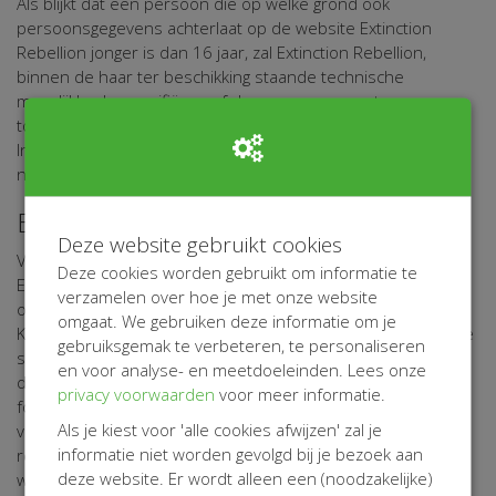
Als blijkt dat een persoon die op welke grond ook
persoonsgegevens achterlaat op de website Extinction
Rebellion jonger is dan 16 jaar, zal Extinction Rebellion,
binnen de haar ter beschikking staande technische
mogelijkheden, verifiëren of deze gegevens met
toestemming van een ouder of verzorger zijn afgegeven.
Indien die toestemming ontbreekt, zal Extinction Rebellion
niet overgaan tot verwerking van de persoonsgegevens.
Beveiliging van uw Persoonsgegevens
Deze website gebruikt cookies
Voor de bescherming van uw persoonsgegevens heeft
Deze cookies worden gebruikt om informatie te
Extinction Rebellion passende fysieke, technische en
verzamelen over hoe je met onze website
organisatorische maatregelen getroffen. Via haar verwerker
omgaat. We gebruiken deze informatie om je
Kentaa maakt Extinction Rebellion gebruik van een beveiligde
gebruiksgemak te verbeteren, te personaliseren
server die uitsluitend toegankelijk is voor personen die
en voor analyse- en meetdoeleinden. Lees onze
daartoe bevoegd zijn. Eventuele gegevens die u op online
privacy voorwaarden
voor meer informatie.
formulieren invult worden encrypted verzonden. Gegevens
Als je kiest voor 'alle cookies afwijzen' zal je
van deelnemers, actiestarters, sponsors, donateurs,
informatie niet worden gevolgd bij je bezoek aan
relaties, vrijwilligers, vrienden en andere belangstellenden
deze website. Er wordt alleen een (noodzakelijke)
worden in beveiligde systemen opgeslagen.