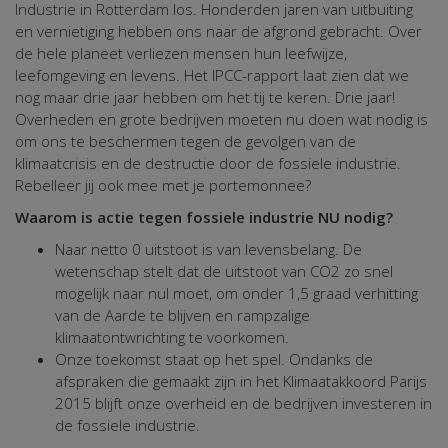
Industrie in Rotterdam los. Honderden jaren van uitbuiting
en vernietiging hebben ons naar de afgrond gebracht. Over
de hele planeet verliezen mensen hun leefwijze,
leefomgeving en levens. Het IPCC-rapport laat zien dat we
nog maar drie jaar hebben om het tij te keren. Drie jaar!
Overheden en grote bedrijven moeten nu doen wat nodig is
om ons te beschermen tegen de gevolgen van de
klimaatcrisis en de destructie door de fossiele industrie.
Rebelleer jij ook mee met je portemonnee?
Waarom is actie tegen fossiele industrie NU nodig?
Naar netto 0 uitstoot is van levensbelang. De
wetenschap stelt dat de uitstoot van CO2 zo snel
mogelijk naar nul moet, om onder 1,5 graad verhitting
van de Aarde te blijven en rampzalige
klimaatontwrichting te voorkomen.
Onze toekomst staat op het spel. Ondanks de
afspraken die gemaakt zijn in het Klimaatakkoord Parijs
2015 blijft onze overheid en de bedrijven investeren in
de fossiele industrie.