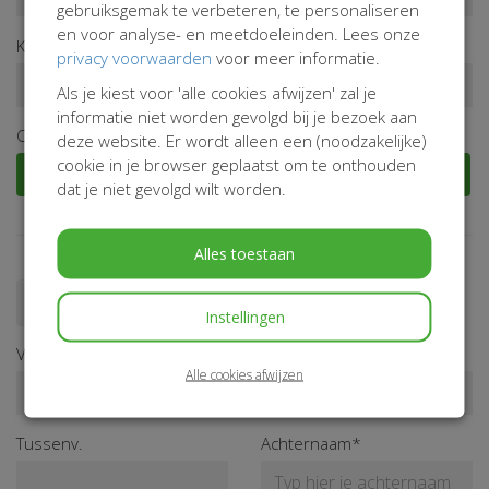
gebruiksgemak te verbeteren, te personaliseren
en voor analyse- en meetdoeleinden. Lees onze
Kies zelf een donatiebedrag*
privacy voorwaarden
voor meer informatie.
€
Als je kiest voor 'alle cookies afwijzen' zal je
informatie niet worden gevolgd bij je bezoek aan
Of kies een vaak gekozen bedrag
deze website. Er wordt alleen een (noodzakelijke)
cookie in je browser geplaatst om te onthouden
€ 15
€ 25
€ 50
€ 100
dat je niet gevolgd wilt worden.
Alles toestaan
Doneren als persoon
Doneren als bedrijf
Instellingen
Voornaam*
Alle cookies afwijzen
Tussenv.
Achternaam*