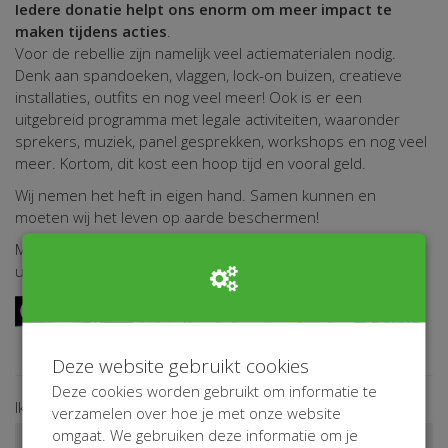
Iedere donatie helpt ons enorm om meer impact te
maken tijdens acties
.
Voor de rebellie zijn namelijk veel actiematerialen nodig.
Denk aan spandoeken, vlaggen, lock-on buizen, creatieve
installaties, outfits en nog veel meer! Ook is er een
uitgebreid programma met legale activiteiten, waaronder
sprekers, muziek, panel gesprekken, workshops en nog veel
meer. Kortom, dit kost een hoop tijd en vooral geld.
Wij nemen het heft in eigen hand. Samen kunnen en
moeten wij het leven op aarde beschermen!
Meer weten over doneren?
Klik hier
voor een uitgebreide
uitleg over wat wij doen met onze donaties.
Deze website gebruikt cookies
Deze cookies worden gebruikt om informatie te
Ik doneer ...
verzamelen over hoe je met onze website
omgaat. We gebruiken deze informatie om je